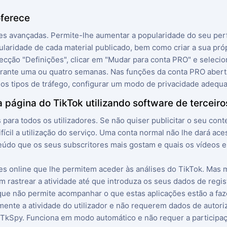
oferece
avançadas. Permite-lhe aumentar a popularidade do seu perfil 
pularidade de cada material publicado, bem como criar a sua pró
ecção "Definições", clicar em "Mudar para conta PRO" e selecio
rante uma ou quatro semanas. Nas funções da conta PRO aberta,
e os tipos de tráfego, configurar um modo de privacidade adequ
página do TikTok utilizando software de terceiro
para todos os utilizadores. Se não quiser publicitar o seu con
ícil a utilização do serviço. Uma conta normal não lhe dará ace
eúdo que os seus subscritores mais gostam e quais os vídeos 
s online que lhe permitem aceder às análises do TikTok. Mas 
rastrear a atividade até que introduza os seus dados de regist
que não permite acompanhar o que estas aplicações estão a fa
nte a atividade do utilizador e não requerem dados de autori
TkSpy. Funciona em modo automático e não requer a participaç