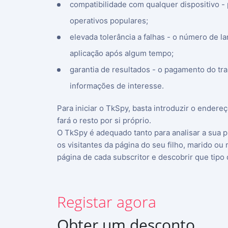
compatibilidade com qualquer dispositivo -
operativos populares;
elevada tolerância a falhas - o número de l
aplicação após algum tempo;
garantia de resultados - o pagamento do tra
informações de interesse.
INSCREVER-SE AGORA
Para iniciar o TkSpy, basta introduzir o endere
fará o resto por si próprio.
Deutsch
O TkSpy é adequado tanto para analisar a sua p
Español
os visitantes da página do seu filho, marido 
página de cada subscritor e descobrir que tipo
中文
Français
日本
Registar agora
English
Obter um desconto