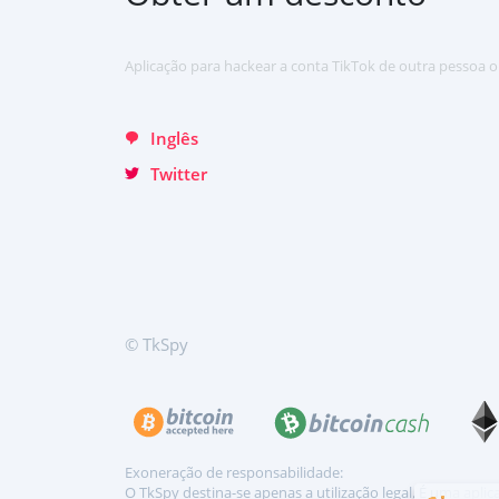
Хинди हिन्दी
Italiano
Aplicação para hackear a conta TikTok de outra pessoa o
Türkçe
Inglês
Twitter
© TkSpy
Exoneração de responsabilidade:
O TkSpy destina-se apenas a utilização legal. É uma apli