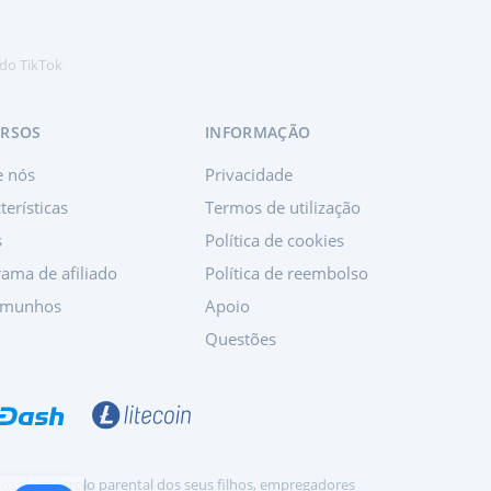
 do TikTok
URSOS
INFORMAÇÃO
e nós
Privacidade
terísticas
Termos de utilização
s
Política de cookies
ama de afiliado
Política de reembolso
emunhos
Apoio
Questões
itos de controlo parental dos seus filhos, empregadores