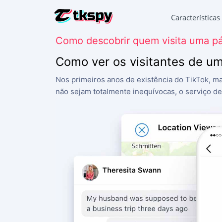
Características
Como descobrir quem visita uma pá
HACKEAR 
Ler a cor
Como ver os visitantes de u
RESTAURA
Nos primeiros anos de existência do TikTok, ma
Recupera
não sejam totalmente inequívocas, o serviço de
SEGUIR A
Descobri
SEGUIR O
Aplicaçã
GERADOR
Adiciona