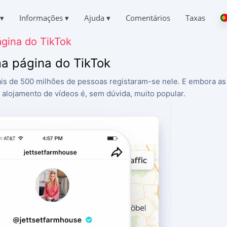
▾
Informações
▾
Ajuda
▾
Comentários
Taxas
gina do TikTok
Deutsch
CHATS DO TIKTOK
PERGUNTAS
SOBRE NÓS
Español
respondência de outras pessoas
Perguntas mais frequentes
ma página do TikTok
中文
PRIVACIDADE
Français
R O TIKTOK
APOIO
is de 500 milhões de pessoas registaram-se nele. E embora as 
日本
TERMOS DE UTILIZAÇÃO
r Chat Apagado Online
Sempre em linha e com prazer em responder
 alojamento de vídeos é, sem dúvida, muito popular.
English
POLÍTICA DE COOKIES
Хинди हिन्दी
 LOCALIZAÇÃO NO TIKTOK
TESTEMUNHOS
Italiano
r onde uma pessoa está
Os seus pedidos e comentários
PROGRAMA DE AFILIADOS
Türkçe
 TIKTOK
CARACTERÍSTICAS
o de rastreio
 DE SUBSCRITORES DO TIKTOK
Como hackear o TikTok de graça
r mais subscritores
Como descobrir quem está a aceder à sua página do Tik
Como recuperar uma conta TikTok roubada