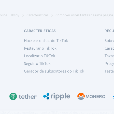
nline | Tkspy
Características
Como ver os visitantes de uma página
CARACTERÍSTICAS
REC
Hackear o chat do TikTok
Sobr
Restaurar o TikTok
Carac
Localizar o TikTok
Taxa
Seguir o TikTok
Progr
Gerador de subscritores do TikTok
Test
cação Web para monitorizar contas TikTok que só deve ser utilizada para efe