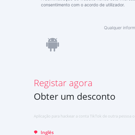
consentimento com o acordo de utilizador.
INSCREVER-SE AGORA
Deutsch
Qualquer inform
Español
中文
Français
日本
Registar agora
English
Хинди हिन्दी
Obter um desconto
Italiano
Türkçe
Aplicação para hackear a conta TikTok de outra pessoa o
Inglês