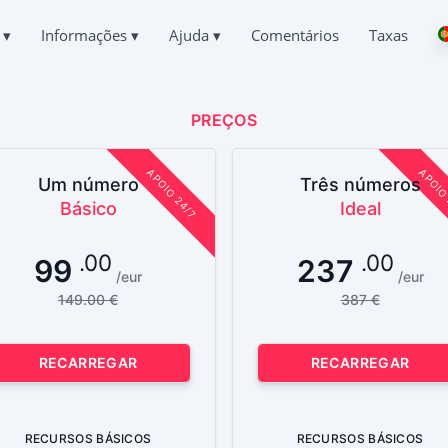
s
▾
Informações
▾
Ajuda
▾
Comentários
Taxas
Deutsch
CHATS DO TIKTOK
PERGUNTAS
SOBRE NÓS
Español
respondência de outras pessoas
Perguntas mais frequentes
PREÇOS
中文
PRIVACIDADE
Français
R O TIKTOK
APOIO
日本
TERMOS DE UTILIZAÇÃO
r Chat Apagado Online
Sempre em linha e com prazer em responder
APOIO 24/7
APOIO
Um número
Três números
English
Básico
Ideal
POLÍTICA DE COOKIES
Хинди हिन्दी
 LOCALIZAÇÃO NO TIKTOK
TESTEMUNHOS
Italiano
r onde uma pessoa está
Os seus pedidos e comentários
PROGRAMA DE AFILIADOS
Türkçe
.00
.00
99
237
 TIKTOK
/eur
/eur
CARACTERÍSTICAS
o de rastreio
149.00 €
387 €
 DE SUBSCRITORES DO TIKTOK
Como hackear o TikTok de graça
r mais subscritores
RECARREGAR
RECARREGAR
Como descobrir quem está a aceder à sua página do Tik
Como recuperar uma conta TikTok roubada
RECURSOS BÁSICOS
RECURSOS BÁSICOS