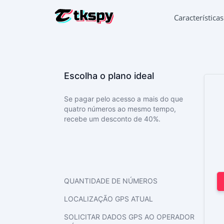
Característica
HACKEAR 
Ler a cor
Escolha o plano ideal
RESTAURA
Recupera
Se pagar pelo acesso a mais do que
SEGUIR A
quatro números ao mesmo tempo,
Descobri
recebe um desconto de 40%.
SEGUIR O
Aplicaçã
GERADOR
Adiciona
QUANTIDADE DE NÚMEROS
LOCALIZAÇÃO GPS ATUAL
SOLICITAR DADOS GPS AO OPERADOR