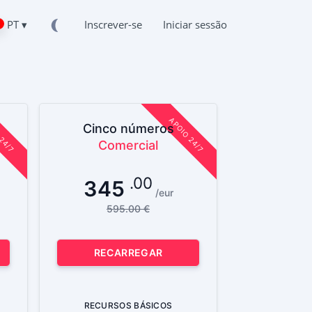
PT ▾
Inscrever-se
Iniciar sessão
 24/7
APOIO 24/7
Cinco números
Comercial
.00
345
/eur
595.00 €
RECARREGAR
Tok
RECURSOS BÁSICOS