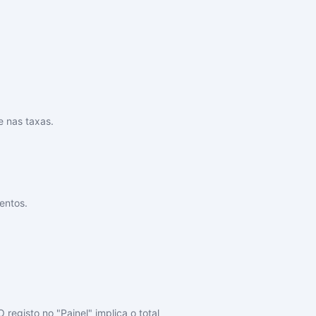
e nas taxas.
entos.
registo no "Painel" implica o total