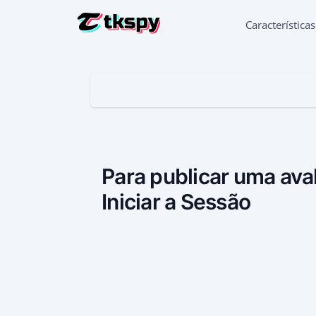
Característica
HACKEAR 
Ler a cor
RESTAURA
Recupera
SEGUIR A
Descobri
INSCREVER-SE AGORA
Para publicar uma ava
SEGUIR O
Iniciar a Sessão
Deutsch
Aplicaçã
Español
GERADOR
Adiciona
中文
Français
日本