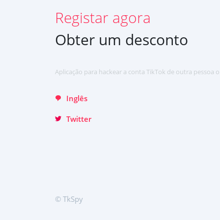
Registar agora
English
Хинди हिन्दी
Obter um desconto
Italiano
Türkçe
Aplicação para hackear a conta TikTok de outra pessoa o
Inglês
Twitter
© TkSpy