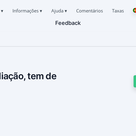
s
▾
Informações
▾
Ajuda
▾
Comentários
Taxas
Feedback
Deutsch
CHATS DO TIKTOK
PERGUNTAS
SOBRE NÓS
Español
respondência de outras pessoas
Perguntas mais frequentes
中文
PRIVACIDADE
Français
R O TIKTOK
APOIO
日本
TERMOS DE UTILIZAÇÃO
r Chat Apagado Online
Sempre em linha e com prazer em responder
English
POLÍTICA DE COOKIES
Хинди हिन्दी
 LOCALIZAÇÃO NO TIKTOK
TESTEMUNHOS
Italiano
r onde uma pessoa está
Os seus pedidos e comentários
liação, tem de
PROGRAMA DE AFILIADOS
Türkçe
 TIKTOK
CARACTERÍSTICAS
o de rastreio
 DE SUBSCRITORES DO TIKTOK
Como hackear o TikTok de graça
r mais subscritores
Como descobrir quem está a aceder à sua página do Tik
Como recuperar uma conta TikTok roubada