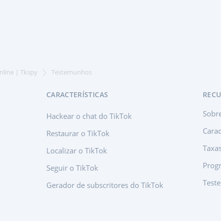
nline | Tkspy
Testemunhos
CARACTERÍSTICAS
REC
Sobr
Hackear o chat do TikTok
Carac
Restaurar o TikTok
Taxa
Localizar o TikTok
Progr
Seguir o TikTok
Test
Gerador de subscritores do TikTok