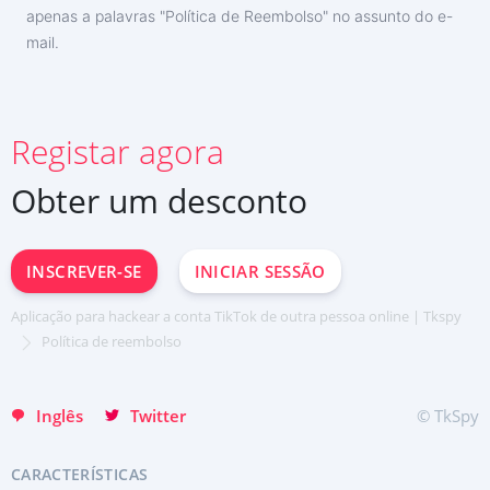
apenas a palavras "Política de Reembolso" no assunto do e-
mail.
INSCREVER-SE AGORA
Registar agora
Deutsch
Español
Obter um desconto
中文
Français
日本
INSCREVER-SE
INICIAR SESSÃO
English
Хинди हिन्दी
Aplicação para hackear a conta TikTok de outra pessoa online | Tkspy
Italiano
Política de reembolso
Türkçe
Inglês
Twitter
© TkSpy
CARACTERÍSTICAS