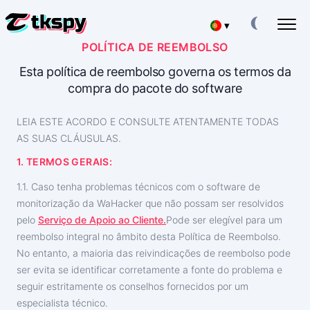
▾
POLÍTICA DE REEMBOLSO
Deutsch
HACKEAR CHATS DO TIKTOK
Esta política de reembolso governa os termos da
Ler a correspondência de outras pessoas
compra do pacote do software
Español
RESTAURAR O TIKTOK
Recuperar Chat Apagado Online
LEIA ESTE ACORDO E CONSULTE ATENTAMENTE TODAS
中文
AS SUAS CLÁUSULAS.
SEGUIR A LOCALIZAÇÃO NO TIKTOK
Descobrir onde uma pessoa está
1. TERMOS GERAIS:
Français
SEGUIR O TIKTOK
1.1. Caso tenha problemas técnicos com o software de
日本
Aplicação de rastreio
monitorização da WaHacker que não possam ser resolvidos
pelo
Serviço de Apoio ao Cliente.
Pode ser elegível para um
GERADOR DE SUBSCRITORES DO TIKTOK
English
Adicionar mais subscritores
reembolso integral no âmbito desta Política de Reembolso.
No entanto, a maioria das reivindicações de reembolso pode
Хинди हिन्दी
ser evita se identificar corretamente a fonte do problema e
Taxas
Sobre nós
seguir estritamente os conselhos fornecidos por um
Italiano
Perguntas
Características
especialista técnico.