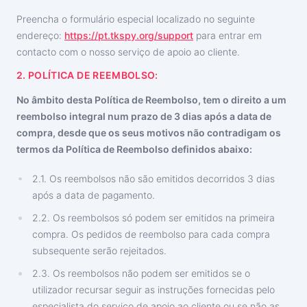
Türkçe
Programa de afiliados
Comentários
Preencha o formulário especial localizado no seguinte
endereço:
https://pt.tkspy.org/support
para entrar em
contacto com o nosso serviço de apoio ao cliente.
2. POLÍTICA DE REEMBOLSO:
No âmbito desta Política de Reembolso, tem o direito a um
reembolso integral num prazo de 3 dias após a data de
compra, desde que os seus motivos não contradigam os
termos da Política de Reembolso definidos abaixo:
2.1. Os reembolsos não são emitidos decorridos 3 dias
após a data de pagamento.
2.2. Os reembolsos só podem ser emitidos na primeira
compra. Os pedidos de reembolso para cada compra
subsequente serão rejeitados.
2.3. Os reembolsos não podem ser emitidos se o
utilizador recursar seguir as instruções fornecidas pelo
especialista do serviço de apoio ao cliente ou se não as