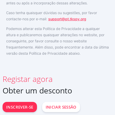
antes ou após a incorporação dessas alterações.
Caso tenha quaisquer dúvidas ou sugestões, por favor
contacte-nos por e-mail:
support@pt.tkspy.org
Podemos alterar esta Política de Privacidade a qualquer
altura e publicaremos quaisquer alterações no website, por
conseguinte, por favor consulte o nosso website
frequentemente. Além disso, pode encontrar a data da última
versão desta Política de Privacidade abaixo.
INSCREVER-SE AGORA
Registar agora
Deutsch
Español
Obter um desconto
中文
Français
日本
INSCREVER-SE
INICIAR SESSÃO
English