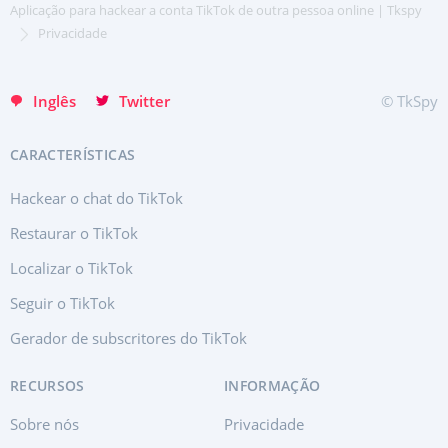
Хинди हिन्दी
Aplicação para hackear a conta TikTok de outra pessoa online | Tkspy
Italiano
Privacidade
Türkçe
Inglês
Twitter
© TkSpy
CARACTERÍSTICAS
Hackear o chat do TikTok
Restaurar o TikTok
Localizar o TikTok
Seguir o TikTok
Gerador de subscritores do TikTok
RECURSOS
INFORMAÇÃO
Sobre nós
Privacidade