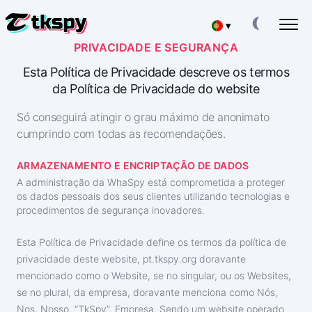
▾
PRIVACIDADE E SEGURANÇA
Deutsch
HACKEAR CHATS DO TIKTOK
Esta Política de Privacidade descreve os termos
Ler a correspondência de outras pessoas
da Política de Privacidade do website
Español
RESTAURAR O TIKTOK
Só conseguirá atingir o grau máximo de anonimato
Recuperar Chat Apagado Online
中文
cumprindo com todas as recomendações.
SEGUIR A LOCALIZAÇÃO NO TIKTOK
Descobrir onde uma pessoa está
Français
ARMAZENAMENTO E ENCRIPTAÇÃO DE DADOS
A administração da WhaSpy está comprometida a proteger
SEGUIR O TIKTOK
日本
os dados pessoais dos seus clientes utilizando tecnologias e
Aplicação de rastreio
procedimentos de segurança inovadores.
GERADOR DE SUBSCRITORES DO TIKTOK
English
Adicionar mais subscritores
Esta Política de Privacidade define os termos da política de
privacidade deste website, ‌pt.tkspy.org doravante
Хинди हिन्दी
mencionado como o Website, se no singular, ou os Websites,
Taxas
Sobre nós
se no plural, da empresa, doravante menciona como Nós,
Italiano
Perguntas
Características
Nos, Nosso, “TkSpy”, Empresa. Sendo um website operado