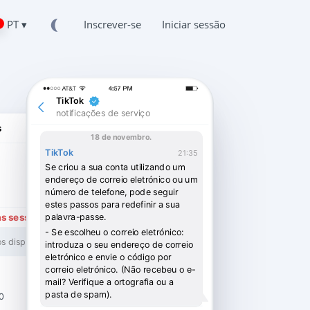
PT ▾
Inscrever-se
Iniciar sessão
TikTok
notificações de serviço
s
18 de novembro.
TikTok
21:35
Se criou a sua conta utilizando um
em linha
endereço de correio eletrónico ou um
número de telefone, pode seguir
estes passos para redefinir a sua
as sessões.
palavra-passe.
- Se escolheu o correio eletrónico:
s dispositivos
introduza o seu endereço de correio
Tok
eletrónico e envie o código por
correio eletrónico. (Não recebeu o e-
mail? Verifique a ortografia ou a
0.78125
pasta de spam).
0