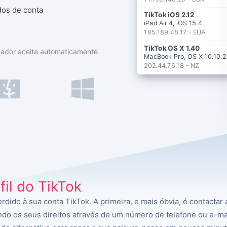
ados de conta
TikTok iOS 2.12
iPad Air 4, iOS 15.4
185.189.48.17 - EUA
TikTok OS X 1.40
lizador aceita automaticamente
MacBook Pro, OS X 10.10.2
202.44.76.18 - NZ
il do TikTok
dido à sua conta TikTok. A primeira, e mais óbvia, é contactar 
ndo os seus direitos através de um número de telefone ou e-mai