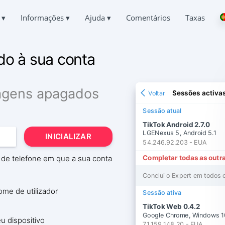
s
▾
Informações
▾
Ajuda
▾
Comentários
Taxas
Deutsch
CHATS DO TIKTOK
PERGUNTAS
SOBRE NÓS
Español
do à sua conta
respondência de outras pessoas
Perguntas mais frequentes
中文
PRIVACIDADE
Français
R O TIKTOK
APOIO
日本
TERMOS DE UTILIZAÇÃO
r Chat Apagado Online
Sempre em linha e com prazer em responder
agens apagados
Sessões activa
Voltar
English
POLÍTICA DE COOKIES
Хинди हिन्दी
 LOCALIZAÇÃO NO TIKTOK
TESTEMUNHOS
Sessão atual
Italiano
r onde uma pessoa está
Os seus pedidos e comentários
PROGRAMA DE AFILIADOS
TikTok Android 2.7.0
Türkçe
LGENexus 5, Android 5.1
 TIKTOK
INICIALIZAR
CARACTERÍSTICAS
54.246.92.203 - EUA
o de rastreio
Completar todas as outr
 de telefone em que a sua conta
 DE SUBSCRITORES DO TIKTOK
Como hackear o TikTok de graça
r mais subscritores
Conclui o Expert em todos o
Como descobrir quem está a aceder à sua página do Tik
ome de utilizador
Como recuperar uma conta TikTok roubada
Sessão ativa
TikTok Web 0.4.2
Google Chrome, Windows 1
u dispositivo
71.159.148.20 - EUA