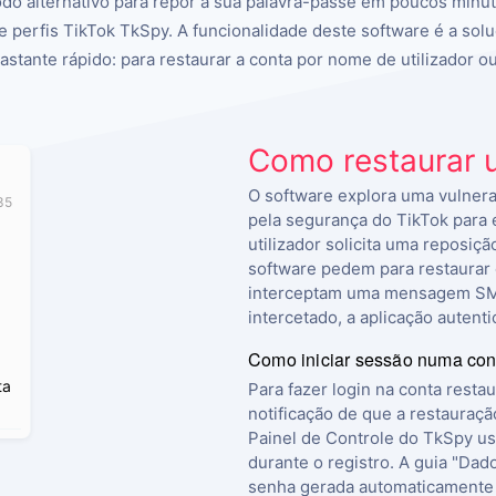
todo alternativo para repor a sua palavra-passe em poucos min
de perfis TikTok TkSpy. A funcionalidade deste software é a so
 bastante rápido: para restaurar a conta por nome de utilizador o
Como restaurar 
O software explora uma vulnera
35
pela segurança do TikTok para 
utilizador solicita uma reposiç
software pedem para restaurar 
interceptam uma mensagem SMS
intercetado, a aplicação autenti
Como iniciar sessão numa con
ta
Para fazer login na conta resta
notificação de que a restauração
Painel de Controle do TkSpy us
durante o registro. A guia "Dad
senha gerada automaticamente 