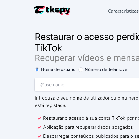
Característica
HACKEAR 
Restaurar o acesso perdi
Ler a cor
TikTok
RESTAURA
Recupera
Recuperar vídeos e mens
SEGUIR A
Nome de usuário
Número de telemóvel
Descobri
SEGUIR O
Aplicaçã
Introduza o seu nome de utilizador ou o número
GERADOR
está registada:
Adiciona
Restaurar o acesso à sua conta TikTok por n
Aplicação para recuperar dados apagados
Descarregar conteúdos publicados para o se