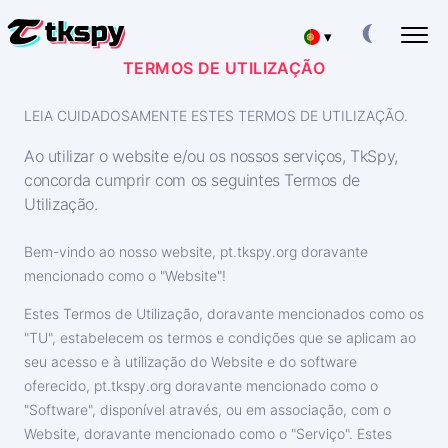
▾
TERMOS DE UTILIZAÇÃO
Deutsch
HACKEAR CHATS DO TIKTOK
Ler a correspondência de outras pessoas
LEIA CUIDADOSAMENTE ESTES TERMOS DE UTILIZAÇÃO.
Español
RESTAURAR O TIKTOK
Ao utilizar o website e/ou os nossos serviços, TkSpy,
Recuperar Chat Apagado Online
concorda cumprir com os seguintes Termos de
中文
Utilização.
SEGUIR A LOCALIZAÇÃO NO TIKTOK
Descobrir onde uma pessoa está
Français
Bem-vindo ao nosso website, pt.tkspy.org doravante
SEGUIR O TIKTOK
mencionado como o "Website"!
日本
Aplicação de rastreio
Estes Termos de Utilização, doravante mencionados como os
GERADOR DE SUBSCRITORES DO TIKTOK
English
"TU", estabelecem os termos e condições que se aplicam ao
Adicionar mais subscritores
seu acesso e à utilização do Website e do software
Хинди हिन्दी
oferecido, pt.tkspy.org doravante mencionado como o
Taxas
Sobre nós
"Software", disponível através, ou em associação, com o
Italiano
Website, doravante mencionado como o "Serviço". Estes
Perguntas
Características