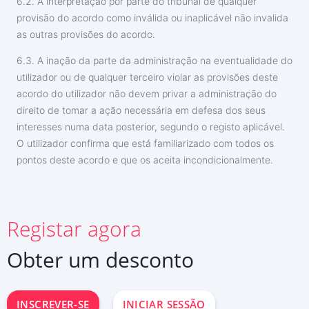
6.2. A interpretação por parte do tribunal de qualquer
provisão do acordo como inválida ou inaplicável não invalida
as outras provisões do acordo.
6.3. A inação da parte da administração na eventualidade do
utilizador ou de qualquer terceiro violar as provisões deste
acordo do utilizador não devem privar a administração do
direito de tomar a ação necessária em defesa dos seus
interesses numa data posterior, segundo o registo aplicável.
O utilizador confirma que está familiarizado com todos os
pontos deste acordo e que os aceita incondicionalmente.
INSCREVER-SE AGORA
Registar agora
Deutsch
Español
Obter um desconto
中文
Français
日本
INSCREVER-SE
INICIAR SESSÃO