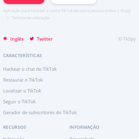
English
Хинди हिन्दी
Aplicação para hackear a conta TikTok de outra pessoa online | Tkspy
Italiano
Termos de utilização
Türkçe
Inglês
Twitter
© TkSpy
CARACTERÍSTICAS
Hackear o chat do TikTok
Restaurar o TikTok
Localizar o TikTok
Seguir o TikTok
Gerador de subscritores do TikTok
RECURSOS
INFORMAÇÃO