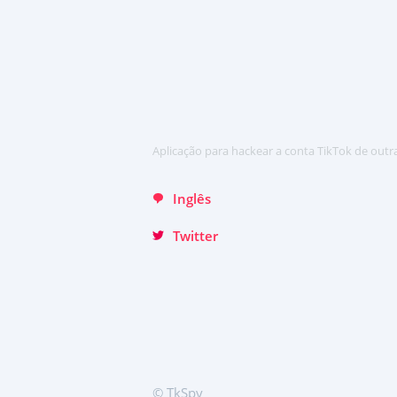
日本
English
Хинди हिन्दी
Italiano
Türkçe
Aplicação para hackear a conta TikTok de outr
Inglês
Twitter
© TkSpy