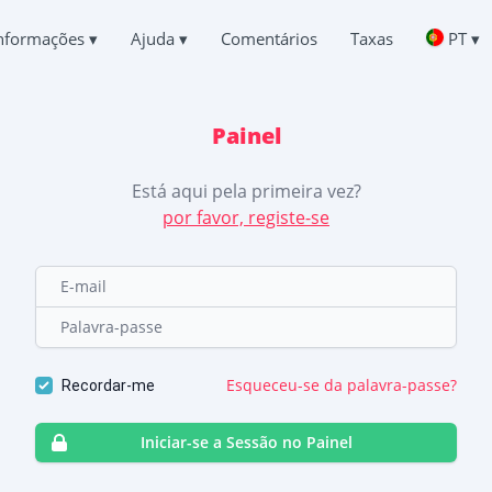
nformações
▾
Ajuda
▾
Comentários
Taxas
PT ▾
Deutsch
CHATS DO TIKTOK
PERGUNTAS
SOBRE NÓS
Español
respondência de outras pessoas
Perguntas mais frequentes
Painel
中文
PRIVACIDADE
Français
R O TIKTOK
APOIO
日本
TERMOS DE UTILIZAÇÃO
Está aqui pela primeira vez?
r Chat Apagado Online
Sempre em linha e com prazer em responder
English
por favor, registe-se
POLÍTICA DE COOKIES
Хинди हिन्दी
 LOCALIZAÇÃO NO TIKTOK
TESTEMUNHOS
Italiano
r onde uma pessoa está
Os seus pedidos e comentários
PROGRAMA DE AFILIADOS
E-mail
Türkçe
 TIKTOK
CARACTERÍSTICAS
Palavra-passe
o de rastreio
 DE SUBSCRITORES DO TIKTOK
Como hackear o TikTok de graça
r mais subscritores
Esqueceu-se da palavra-passe?
Recordar-me
Como descobrir quem está a aceder à sua página d
Como recuperar uma conta TikTok roubada
Iniciar-se a Sessão no Painel