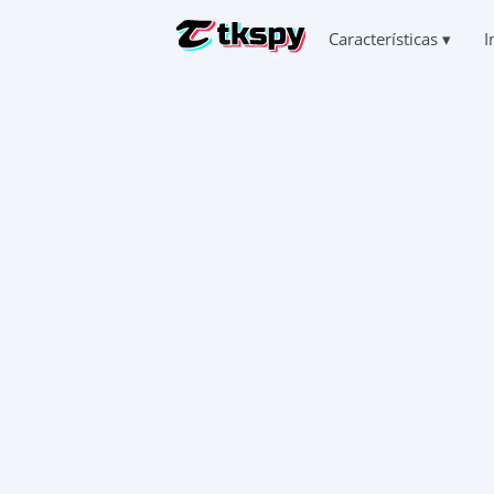
Características
▾
I
HACKEAR 
Ler a cor
RESTAURA
Recupera
SEGUIR A
Descobri
INSCREVER-SE AGORA
SEGUIR O
Aplicaçã
Deutsch
GERADOR
Español
Adiciona
中文
Français