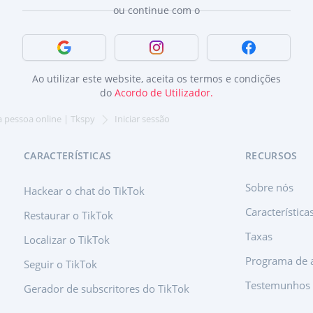
ou continue com o
Início de Sessão com o Google
Início de Sessão com o Instagram
Início de Ses
Ao utilizar este website, aceita os termos e condições
do
Acordo de Utilizador.
a pessoa online | Tkspy
Iniciar sessão
CARACTERÍSTICAS
RECURSOS
Sobre nós
Hackear o chat do TikTok
Característica
Restaurar o TikTok
Taxas
Localizar o TikTok
Programa de a
Seguir o TikTok
Testemunhos
Gerador de subscritores do TikTok